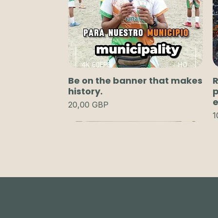
Be on the banner that makes
R
history.
p
Precio
20,00 GBP
P
1
Agregar al carrito
Agregar al carrito