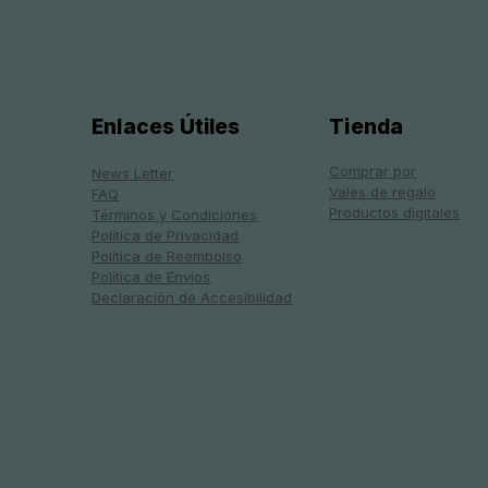
Regalo de Elevation · Tambo
Regalo de Elevación ·
R
M
Enlaces Útiles
Tienda
Chocó · Cría de pollos
Funamos · Balones de fútbol
A
R
para entrenamiento
p
Precio
P
10,00 GBP
7
Comprar por
News Letter
Precio
P
20,00 GBP
1
Vales de regalo
FAQ
Productos digitales
Términos y Condiciones
Política de Privacidad
Política de Reembolso
Política de Envíos
Declaración de Accesibilidad
©