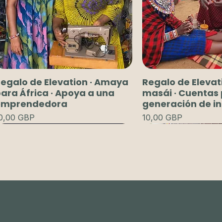
egalo de Elevation · Amaya
Regalo de Elevat
ara África · Apoya a una
masái · Cuentas 
emprendedora
generación de i
recio
Precio
0,00 GBP
10,00 GBP
PRE ORDENA
Agregar al carrito
Pedido anticipado
Agregar al 
Agregar al 