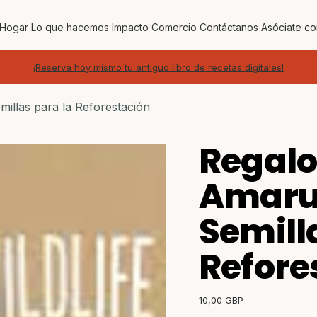
Hogar
Lo que hacemos
Impacto
Comercio
Contáctanos
Asóciate co
¡Reserva hoy mismo tu antiguo libro de recetas digitales!
millas para la Reforestación
Regalo 
Amaru
Semill
Refore
Precio
10,00 GBP