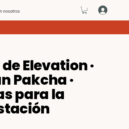
n nosotros
de Elevation ·
n Pakcha ·
as para la
stación