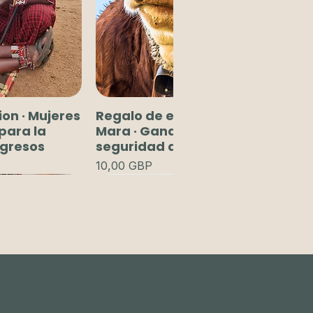
ion · Mujeres
Regalo de elevación · Maasai
para la
Mara · Ganado para la
ngresos
seguridad alimentaria
Precio
10,00 GBP
carrito
carrito
Agregar al carrito