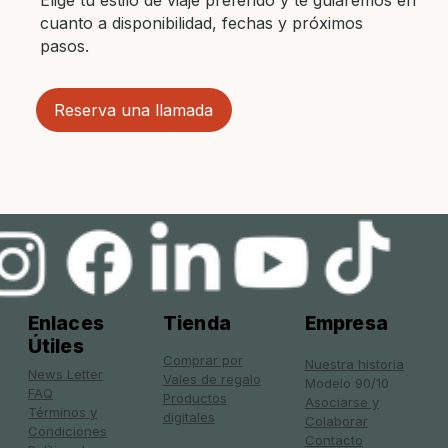
cuanto a disponibilidad, fechas y próximos
pasos.
Reserva una llamada
Enlaces
Tienda
Empresa
Útiles
Comprar por
Nuestra historia
News Letter
Vales de regalo
Modelo 90/10
FAQ
Productos
Asociarse y
Términos y
digitales
Colaborar
Condiciones
Contacto