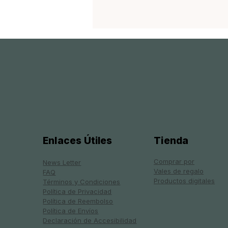
Enlaces Útiles
Tienda
Comprar por
News Letter
Vales de regalo
FAQ
Productos digitales
Términos y Condiciones
Política de Privacidad
Política de Reembolso
Política de Envíos
Declaración de Accesibilidad