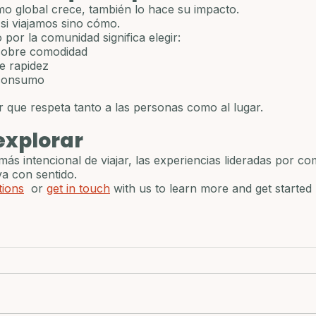
mo global crece, también lo hace su impacto.
si viajamos sino cómo.
o por la comunidad significa elegir:
sobre comodidad
e rapidez
 consumo
r que respeta tanto a las personas como al lugar.
explorar
ás intencional de viajar, las experiencias lideradas por c
va con sentido.
tions
  or 
get in touch
 with us to learn more and get started 