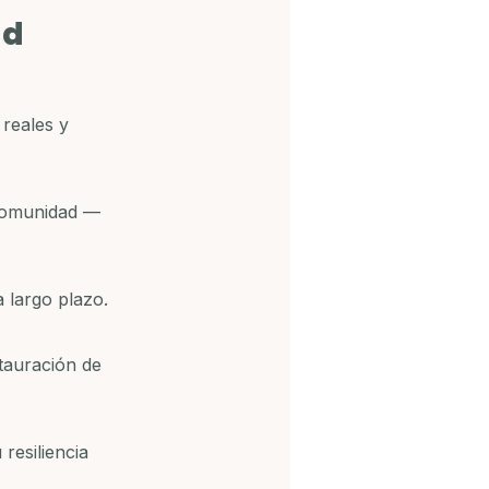
d 
reales y 
 comunidad — 
 largo plazo.
tauración de 
resiliencia 