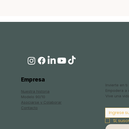
Empresa
Invierte en t
Empodera a o
Nuestra historia
Vive una vida
Modelo 90/10
Asociarse y Colaborar
Contacto
Sí, susc