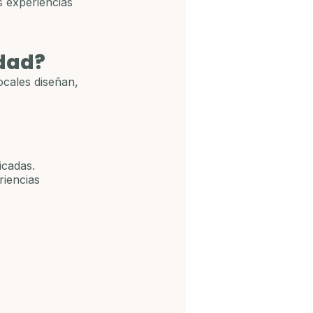
s experiencias 
idad?
ocales diseñan, 
icadas.
riencias 