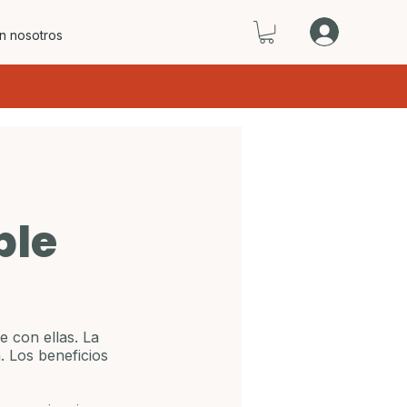
n nosotros
d
ble
 con ellas. La 
. Los beneficios 