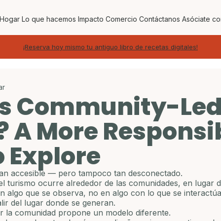
Hogar
Lo que hacemos
Impacto
Comercio
Contáctanos
Asóciate co
¡Reserva hoy mismo tu antiguo libro de recetas digitales!
ar
Is Community-Le
? A More Responsi
 Explore
 tan accesible — pero tampoco tan desconectado.
l turismo ocurre alrededor de las comunidades, en lugar de
en algo que se observa, no en algo con lo que se interactúa
ir del lugar donde se generan.
or la comunidad propone un modelo diferente.