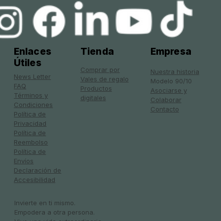
Enlaces
Tienda
Empresa
Útiles
Comprar por
Nuestra historia
News Letter
Vales de regalo
Modelo 90/10
FAQ
Productos
Asociarse y
Términos y
digitales
Colaborar
Condiciones
Contacto
Política de
Privacidad
Política de
Reembolso
Política de
Envíos
Declaración de
Accesibilidad
Invierte en ti mismo.
Empodera a otra persona.